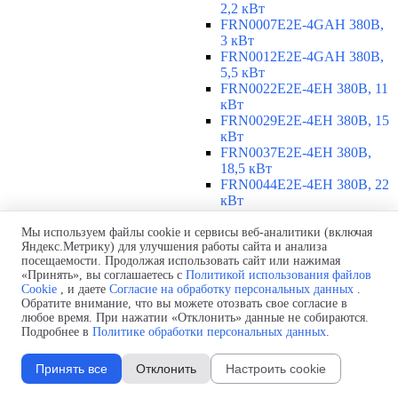
2,2 кВт
FRN0007E2E-4GAH 380В,
3 кВт
FRN0012E2E-4GAH 380В,
5,5 кВт
FRN0022E2E-4EH 380В, 11
кВт
FRN0029E2E-4EH 380В, 15
кВт
FRN0037E2E-4EH 380В,
18,5 кВт
FRN0044E2E-4EH 380В, 22
кВт
FRN0059E2E-4EH 380В, 30
кВт
Мы используем файлы cookie и сервисы веб-аналитики (включая
Яндекс.Метрику) для улучшения работы сайта и анализа
FRN0072E2E-4EH 380В, 37
посещаемости. Продолжая использовать сайт или нажимая
кВт
«Принять», вы соглашаетесь с
Политикой использования файлов
FRN0085E2E-4EH 380В, 45
Cookie
, и даете
Согласие на обработку персональных данных
.
кВт
Обратите внимание, что вы можете отозвать свое согласие в
FRN0105E2E-4EH 380В, 55
любое время. При нажатии «Отклонить» данные не собираются.
кВт
Подробнее в
Политике обработки персональных данных
.
380-480 В, 3 фазы, 75-315 кВт
▼
Принять все
Отклонить
Настроить cookie
FRN0139E2E-4EH 380В, 75
кВт