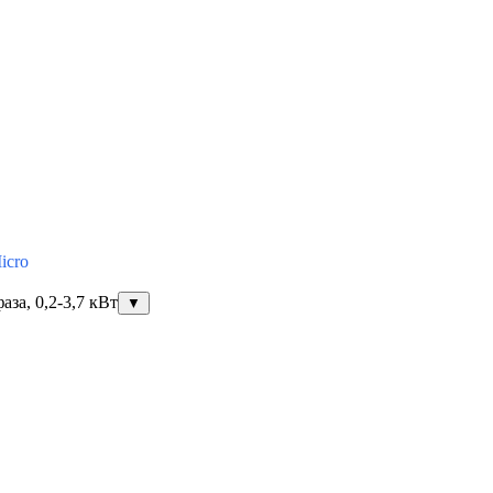
icro
за, 0,2-3,7 кВт
▼