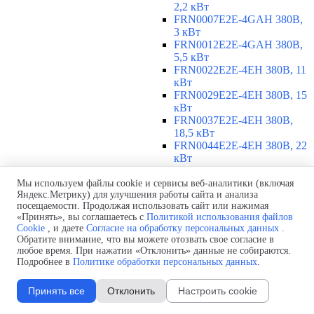
2,2 кВт
FRN0007E2E-4GAH 380В,
3 кВт
FRN0012E2E-4GAH 380В,
5,5 кВт
FRN0022E2E-4EH 380В, 11
кВт
FRN0029E2E-4EH 380В, 15
кВт
FRN0037E2E-4EH 380В,
18,5 кВт
FRN0044E2E-4EH 380В, 22
кВт
FRN0059E2E-4EH 380В, 30
кВт
Мы используем файлы cookie и сервисы веб-аналитики (включая
Яндекс.Метрику) для улучшения работы сайта и анализа
FRN0072E2E-4EH 380В, 37
посещаемости. Продолжая использовать сайт или нажимая
кВт
«Принять», вы соглашаетесь с
Политикой использования файлов
FRN0085E2E-4EH 380В, 45
Cookie
, и даете
Согласие на обработку персональных данных
.
кВт
Обратите внимание, что вы можете отозвать свое согласие в
FRN0105E2E-4EH 380В, 55
любое время. При нажатии «Отклонить» данные не собираются.
кВт
Подробнее в
Политике обработки персональных данных
.
380-480 В, 3 фазы, 75-315 кВт
▼
Принять все
Отклонить
Настроить cookie
FRN0139E2E-4EH 380В, 75
кВт