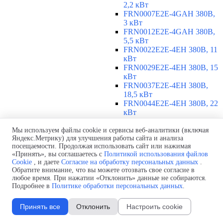
2,2 кВт
FRN0007E2E-4GAH 380В,
3 кВт
FRN0012E2E-4GAH 380В,
5,5 кВт
FRN0022E2E-4EH 380В, 11
кВт
FRN0029E2E-4EH 380В, 15
кВт
FRN0037E2E-4EH 380В,
18,5 кВт
FRN0044E2E-4EH 380В, 22
кВт
FRN0059E2E-4EH 380В, 30
кВт
Мы используем файлы cookie и сервисы веб-аналитики (включая
Яндекс.Метрику) для улучшения работы сайта и анализа
FRN0072E2E-4EH 380В, 37
посещаемости. Продолжая использовать сайт или нажимая
кВт
«Принять», вы соглашаетесь с
Политикой использования файлов
FRN0085E2E-4EH 380В, 45
Cookie
, и даете
Согласие на обработку персональных данных
.
кВт
Обратите внимание, что вы можете отозвать свое согласие в
FRN0105E2E-4EH 380В, 55
любое время. При нажатии «Отклонить» данные не собираются.
кВт
Подробнее в
Политике обработки персональных данных
.
380-480 В, 3 фазы, 75-315 кВт
▼
Принять все
Отклонить
Настроить cookie
FRN0139E2E-4EH 380В, 75
кВт