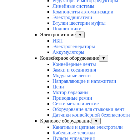
Редукторы и мотор-редукторы
Линейные системы
Компоненты автоматизации
Электродвигатели
Втулки шестерни муфты
Подшипники
Электропитание
▼
ИБП
Электрогенераторы
Аккумуляторы
Конвейерное оборудование
▼
Конвейерные ленты
Замки и соединения
Модульные ленты
Направляющие и натяжители
Цепи
Мотор-барабаны
Приводные ремни
Сетки металлические
Оборудование для стыковки лент
Датчики конвейерной безопасности
Крановое оборудование
▼
Канатные и цепные электротали
Кабельные тележки
Пульты управления