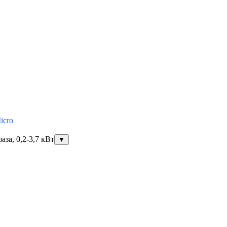
icro
за, 0,2-3,7 кВт
▼