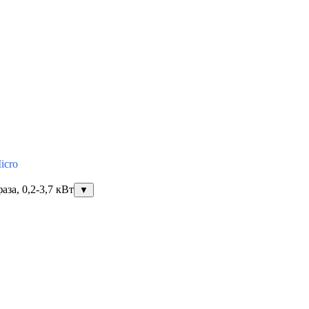
icro
за, 0,2-3,7 кВт
▼