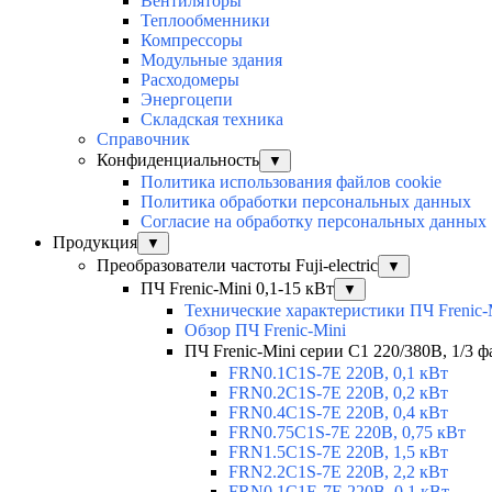
Вентиляторы
Теплообменники
Компрессоры
Модульные здания
Расходомеры
Энергоцепи
Складская техника
Справочник
Конфиденциальность
▼
Политика использования файлов cookie
Политика обработки персональных данных
Согласие на обработку персональных данных
Продукция
▼
Преобразователи частоты Fuji-electric
▼
ПЧ Frenic-Mini 0,1-15 кВт
▼
Технические характеристики ПЧ Frenic-
Обзор ПЧ Frenic-Mini
ПЧ Frenic-Mini серии C1 220/380В, 1/3 фа
FRN0.1C1S-7E 220В, 0,1 кВт
FRN0.2C1S-7E 220В, 0,2 кВт
FRN0.4C1S-7E 220В, 0,4 кВт
FRN0.75C1S-7E 220В, 0,75 кВт
FRN1.5C1S-7E 220В, 1,5 кВт
FRN2.2C1S-7E 220В, 2,2 кВт
FRN0.1C1E-7E 220В, 0,1 кВт