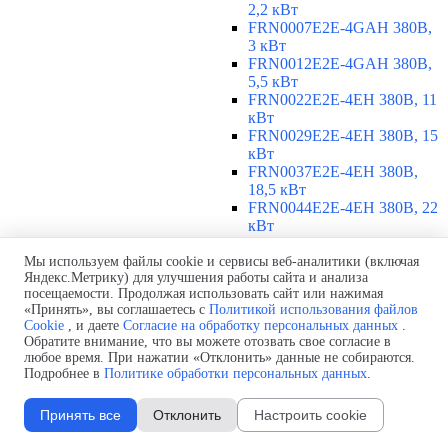
2,2 кВт
FRN0007E2E-4GAH 380В,
3 кВт
FRN0012E2E-4GAH 380В,
5,5 кВт
FRN0022E2E-4EH 380В, 11
кВт
FRN0029E2E-4EH 380В, 15
кВт
FRN0037E2E-4EH 380В,
18,5 кВт
FRN0044E2E-4EH 380В, 22
кВт
FRN0059E2E-4EH 380В, 30
кВт
Мы используем файлы cookie и сервисы веб-аналитики (включая
Яндекс.Метрику) для улучшения работы сайта и анализа
FRN0072E2E-4EH 380В, 37
посещаемости. Продолжая использовать сайт или нажимая
кВт
«Принять», вы соглашаетесь с
Политикой использования файлов
FRN0085E2E-4EH 380В, 45
Cookie
, и даете
Согласие на обработку персональных данных
.
кВт
Обратите внимание, что вы можете отозвать свое согласие в
FRN0105E2E-4EH 380В, 55
любое время. При нажатии «Отклонить» данные не собираются.
кВт
Подробнее в
Политике обработки персональных данных
.
380-480 В, 3 фазы, 75-315 кВт
▼
Принять все
Отклонить
Настроить cookie
FRN0139E2E-4EH 380В, 75
кВт