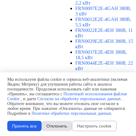
2,2 кВт
FRN0007E2E-4GAH 380В,
3 кВт
FRN0012E2E-4GAH 380В,
5,5 кВт
FRN0022E2E-4EH 380В, 11
кВт
FRN0029E2E-4EH 380В, 15
кВт
FRN0037E2E-4EH 380В,
18,5 кВт
FRN0044E2E-4EH 380В, 22
кВт
FRN0059E2E-4EH 380В, 30
кВт
Мы используем файлы cookie и сервисы веб-аналитики (включая
Яндекс.Метрику) для улучшения работы сайта и анализа
FRN0072E2E-4EH 380В, 37
посещаемости. Продолжая использовать сайт или нажимая
кВт
«Принять», вы соглашаетесь с
Политикой использования файлов
FRN0085E2E-4EH 380В, 45
Cookie
, и даете
Согласие на обработку персональных данных
.
кВт
Обратите внимание, что вы можете отозвать свое согласие в
FRN0105E2E-4EH 380В, 55
любое время. При нажатии «Отклонить» данные не собираются.
кВт
Подробнее в
Политике обработки персональных данных
.
380-480 В, 3 фазы, 75-315 кВт
▼
Принять все
Отклонить
Настроить cookie
FRN0139E2E-4EH 380В, 75
кВт