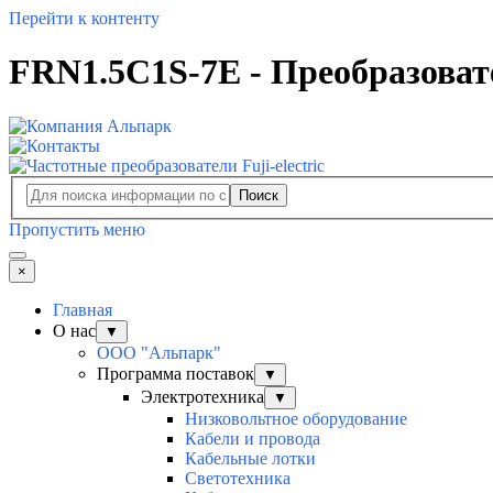
Перейти к контенту
FRN1.5C1S-7E - Преобразовате
Поиск
Пропустить меню
×
Главная
О нас
▼
ООО "Альпарк"
Программа поставок
▼
Электротехника
▼
Низковольтное оборудование
Кабели и провода
Кабельные лотки
Светотехника