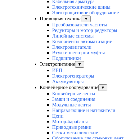
Кабельная арматура
Электротехнические шины
Электрощитовое оборудование
Приводная техника
▼
Преобразователи частоты
Редукторы и мотор-редукторы
Линейные системы
Компоненты автоматизации
Электродвигатели
Втулки шестерни муфты
Подшипники
Электропитание
▼
ИБП
Электрогенераторы
Аккумуляторы
Конвейерное оборудование
▼
Конвейерные ленты
Замки и соединения
Модульные ленты
Направляющие и натяжители
Цепи
Мотор-барабаны
Приводные ремни
Сетки металлические
Оборудование для стыковки лент