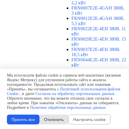
2,2 кВт
FRN0007E2E-4GAH 380В,
3 кВт
FRN0012E2E-4GAH 380В,
5,5 кВт
FRN0022E2E-4EH 380В, 11
кВт
FRN0029E2E-4EH 380В, 15
кВт
FRN0037E2E-4EH 380В,
18,5 кВт
FRN0044E2E-4EH 380В, 22
кВт
FRN0059E2E-4EH 380В, 30
кВт
Мы используем файлы cookie и сервисы веб-аналитики (включая
Яндекс.Метрику) для улучшения работы сайта и анализа
FRN0072E2E-4EH 380В, 37
посещаемости. Продолжая использовать сайт или нажимая
кВт
«Принять», вы соглашаетесь с
Политикой использования файлов
FRN0085E2E-4EH 380В, 45
Cookie
, и даете
Согласие на обработку персональных данных
.
кВт
Обратите внимание, что вы можете отозвать свое согласие в
FRN0105E2E-4EH 380В, 55
любое время. При нажатии «Отклонить» данные не собираются.
кВт
Подробнее в
Политике обработки персональных данных
.
380-480 В, 3 фазы, 75-315 кВт
▼
Принять все
Отклонить
Настроить cookie
FRN0139E2E-4EH 380В, 75
кВт