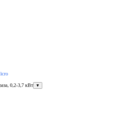
icro
за, 0,2-3,7 кВт
▼