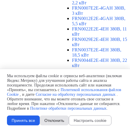
2,2 кВт
FRN0007E2E-4GAH 380В,
3 кВт
FRN0012E2E-4GAH 380В,
5,5 кВт
FRN0022E2E-4EH 380В, 11
кВт
FRN0029E2E-4EH 380В, 15
кВт
FRN0037E2E-4EH 380В,
18,5 кВт
FRN0044E2E-4EH 380В, 22
кВт
FRN0059E2E-4EH 380В, 30
кВт
Мы используем файлы cookie и сервисы веб-аналитики (включая
Яндекс.Метрику) для улучшения работы сайта и анализа
FRN0072E2E-4EH 380В, 37
посещаемости. Продолжая использовать сайт или нажимая
кВт
«Принять», вы соглашаетесь с
Политикой использования файлов
FRN0085E2E-4EH 380В, 45
Cookie
, и даете
Согласие на обработку персональных данных
.
кВт
Обратите внимание, что вы можете отозвать свое согласие в
FRN0105E2E-4EH 380В, 55
любое время. При нажатии «Отклонить» данные не собираются.
кВт
Подробнее в
Политике обработки персональных данных
.
380-480 В, 3 фазы, 75-315 кВт
▼
Принять все
Отклонить
Настроить cookie
FRN0139E2E-4EH 380В, 75
кВт